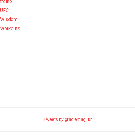
treino
UFC
Wisdom
Workouts
Tweets by graciemag_br