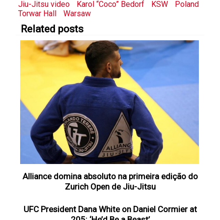
Jiu-Jitsu video
Karol “Coco” Bedorf
KSW
Poland
Torwar Hall
Warsaw
Related posts
Alliance domina absoluto na primeira edição do
Zurich Open de Jiu-Jitsu
UFC President Dana White on Daniel Cormier at
205: ‘He’d Be a Beast’