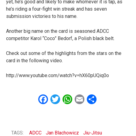
yet, he’s good and likely to make whomever it is tap, as
he’s riding a four-fight win streak and has seven
submission victories to his name.
Another big name on the card is seasoned ADCC
competitor Karol “Coco” Bedorf, a Polish black belt.
Check out some of the highlights from the stars on the
card in the following video.
http://www.youtube.com/watch?v=hX60pUQiq0o
Facebook
Twitter
WhatsApp
Email
Share
TAGS:
ADCC
Jan Blachowicz
Jiu-Jitsu