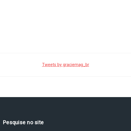
Tweets by graciemag_br
Pesquise no site