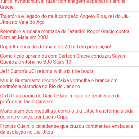
Turris Invitational vai fazer homenagem especial à Família
Gracie
Trajetória e legado do multicampeão Angelo Rios, rei do Jiu-
Jitsu no Vale do Aço
Relembre a insana montada do “azarão” Roger Gracie contra
Demian Maia em 2002
Copa América de JJ: mais de 20 mil em premiação!
Como lição aprendida com Carlson Gracie conduziu Suyan
Queiroz à vitória no BJJ Stars 19
Jeff Curran’s JCI returns with six title bouts
Murilo Bustamante recebe faixa vermelha e branca em
cerimônia histórica no Rio de Janeiro
Da UTI ao pódio do Grand Slam: a lição de resiliência do
professor Tacio Carneiro
Muito além das medalhas: como o Jiu-Jitsu transforma a vida
de uma criança, por Lucas Gripp
Francis Quinn: o canadense que cruzou continentes em busca
da evolução no Jiu-Jitsu