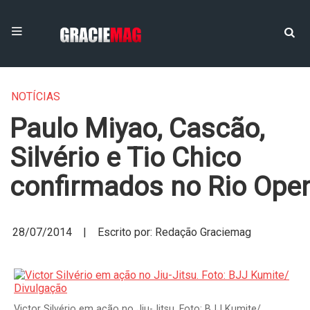
NOTÍCIAS
Paulo Miyao, Cascão,
Silvério e Tio Chico
confirmados no Rio Ope
28/07/2014 | Escrito por: Redação Graciemag
Victor Silvério em ação no Jiu-Jitsu. Foto: BJJ Kumite/