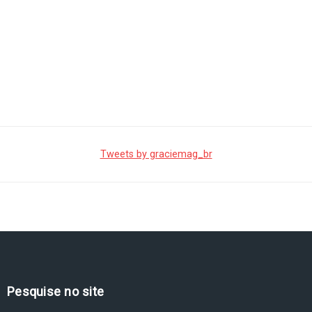
Tweets by graciemag_br
Pesquise no site