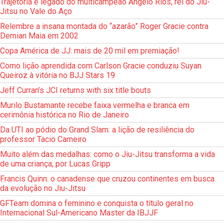
Trajetória e legado do multicampeão Angelo Rios, rei do Jiu-
Jitsu no Vale do Aço
Relembre a insana montada do “azarão” Roger Gracie contra
Demian Maia em 2002
Copa América de JJ: mais de 20 mil em premiação!
Como lição aprendida com Carlson Gracie conduziu Suyan
Queiroz à vitória no BJJ Stars 19
Jeff Curran’s JCI returns with six title bouts
Murilo Bustamante recebe faixa vermelha e branca em
cerimônia histórica no Rio de Janeiro
Da UTI ao pódio do Grand Slam: a lição de resiliência do
professor Tacio Carneiro
Muito além das medalhas: como o Jiu-Jitsu transforma a vida
de uma criança, por Lucas Gripp
Francis Quinn: o canadense que cruzou continentes em busca
da evolução no Jiu-Jitsu
GFTeam domina o feminino e conquista o título geral no
Internacional Sul-Americano Master da IBJJF