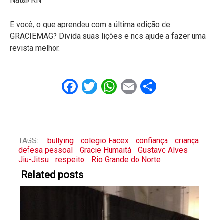
Natal/RN”
E você, o que aprendeu com a última edição de
GRACIEMAG? Divida suas lições e nos ajude a fazer uma
revista melhor.
Facebook
Twitter
WhatsApp
Email
Share
TAGS:
bullying
colégio Facex
confiança
criança
defesa pessoal
Gracie Humaitá
Gustavo Alves
Jiu-Jitsu
respeito
Rio Grande do Norte
Related posts