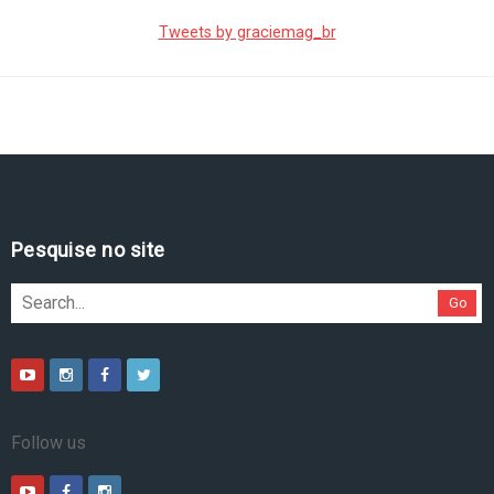
Tweets by graciemag_br
Pesquise no site
Go
Follow us