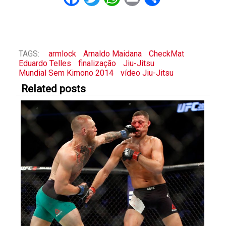
TAGS:
armlock
Arnaldo Maidana
CheckMat
Eduardo Telles
finalização
Jiu-Jitsu
Mundial Sem Kimono 2014
vídeo Jiu-Jitsu
Related posts