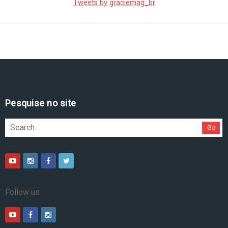
Tweets by graciemag_br
Pesquise no site
Go
Follow us