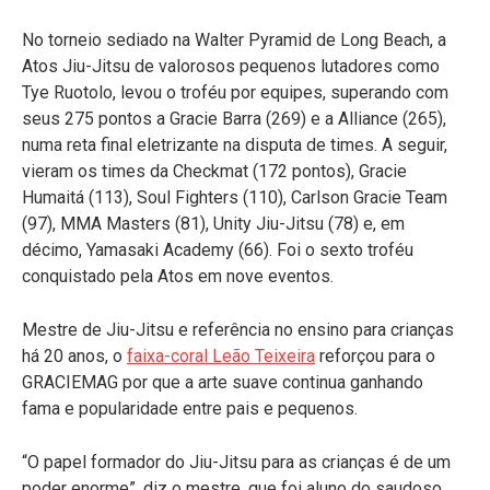
No torneio sediado na Walter Pyramid de Long Beach, a
Atos Jiu-Jitsu de valorosos pequenos lutadores como
Tye Ruotolo, levou o troféu por equipes, superando com
seus 275 pontos a Gracie Barra (269) e a Alliance (265),
numa reta final eletrizante na disputa de times. A seguir,
vieram os times da Checkmat (172 pontos), Gracie
Humaitá (113), Soul Fighters (110), Carlson Gracie Team
(97), MMA Masters (81), Unity Jiu-Jitsu (78) e, em
décimo, Yamasaki Academy (66). Foi o sexto troféu
conquistado pela Atos em nove eventos.
Mestre de Jiu-Jitsu e referência no ensino para crianças
há 20 anos, o
faixa-coral Leão Teixeira
reforçou para o
GRACIEMAG por que a arte suave continua ganhando
fama e popularidade entre pais e pequenos.
“O papel formador do Jiu-Jitsu para as crianças é de um
poder enorme”, diz o mestre, que foi aluno do saudoso