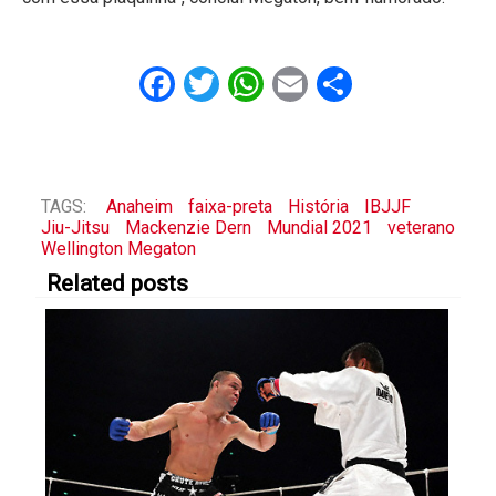
Facebook
Twitter
WhatsApp
Email
Share
TAGS:
Anaheim
faixa-preta
História
IBJJF
Jiu-Jitsu
Mackenzie Dern
Mundial 2021
veterano
Wellington Megaton
Related posts