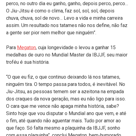
perco, no outro dia eu ganho, ganho, depois perco, perco…
O Jiu-Jitsu é como o clima, faz sol, sol, sol, depois
chuva, chuva, sol de novo… Levo a vida e minha carreira
assim. Um resultado nos tatames não nos define, não faz
a gente ser pior nem melhor que ninguém”.
Para
Megaton
, cuja longevidade o levou a ganhar 15
medalhas de ouro no Mundial Master da IBJJF, seu maior
troféu é sua história.
“O que eu fiz, o que continuo deixando lá nos tatames,
ninguém tira. O tempo passa para todos, é inevitável. No
Jiu-Jitsu, as pessoas temem ser a azeitona na empada
dos craques da nova geração, mas eu não ligo para isso.
O cara que me vence não apaga minha história, sabe?
Sinto hoje que vou disputar o Mundial ano que vem, e até
o fim, até quando não aguentar mais. Tudo por amor ao
que faço. Só falta mesmo a plaquinha da IBJJF, sonho
com essa plaquinha”, conclui Megaton, bem-humorado.