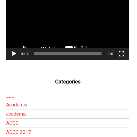
vídeo
00:00
02:01
Categories
___
Academia
academia
ADCC
ADCC 2017