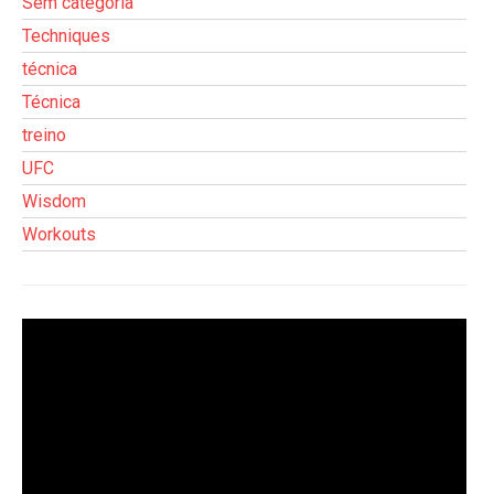
Sem categoria
Techniques
técnica
Técnica
treino
UFC
Wisdom
Workouts
Tocador
de
vídeo