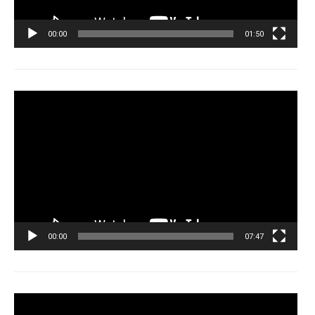
00:00
01:50
Tocador
de
vídeo
00:00
07:47
Tocador
de