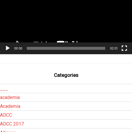
00:00
02:01
Categories
___
academia
Academia
ADCC
ADCC 2017