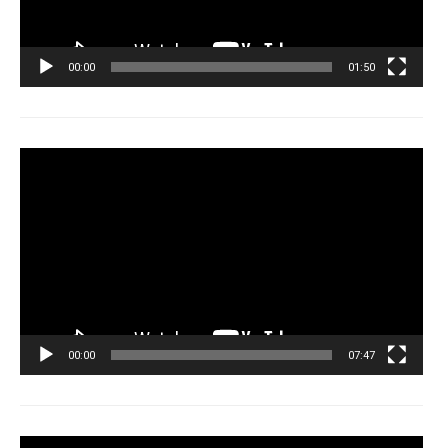
00:00
01:50
Tocador
de
vídeo
00:00
07:47
Tocador