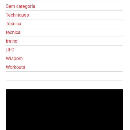
Sem categoria
Techniques
Técnica
técnica
treino
UFC
Wisdom
Workouts
Tocador
de
vídeo