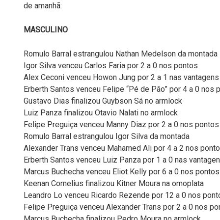
de amanhã:
MASCULINO
Romulo Barral estrangulou Nathan Medelson da montada
Igor Silva venceu Carlos Faria por 2 a 0 nos pontos
Alex Ceconi venceu Howon Jung por 2 a 1 nas vantagens
Erberth Santos venceu Felipe “Pé de Pão” por 4 a 0 nos 
Gustavo Dias finalizou Guybson Sá no armlock
Luiz Panza finalizou Otavio Nalati no armlock
Felipe Preguiça venceu Manny Diaz por 2 a 0 nos pontos
Romulo Barral estrangulou Igor Silva da montada
Alexander Trans venceu Mahamed Ali por 4 a 2 nos pont
Erberth Santos venceu Luiz Panza por 1 a 0 nas vantage
Marcus Buchecha venceu Eliot Kelly por 6 a 0 nos pontos
Keenan Cornelius finalizou Kitner Moura na omoplata
Leandro Lo venceu Ricardo Rezende por 12 a 0 nos pont
Felipe Preguiça venceu Alexander Trans por 2 a 0 nos po
Marcus Buchecha finalizou Pedro Moura no armlock