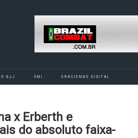
DO BJJ
GMI
GRACIEMAG DIGITAL
a x Erberth e
ais do absoluto faixa-