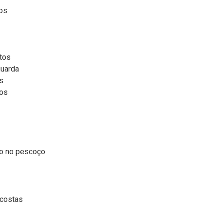
tos
tos
guarda
s
tos
Lo no pescoço
costas