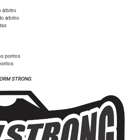
 árbitro
o árbitro
tas
os pontos
pontos
ORM STRONG
.