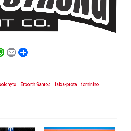
ebook
witter
WhatsApp
Email
Share
elenyte
Erberth Santos
faixa-preta
feminino