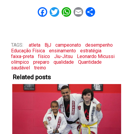
Facebook
Twitter
WhatsApp
Email
Share
TAGS:
atleta
BjJ
campeonato
desempenho
Educação Física
ensinamento
estratégia
faixa-preta
físico
Jiu-Jitsu
Leonardo Micussi
olímpico
preparo
qualidade
Quantidade
saudável
treino
Related posts