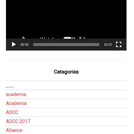
00:00
02:01
Categories
___
academia
Academia
ADCC
ADCC 2017
Alliance