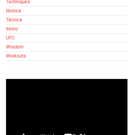
Techniques
técnica
Técnica
treino
UFC
Wisdom
Workouts
Tocador
de
vídeo