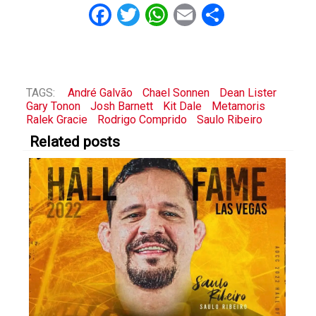
Facebook
Twitter
WhatsApp
Email
Share
TAGS:
André Galvão
Chael Sonnen
Dean Lister
Gary Tonon
Josh Barnett
Kit Dale
Metamoris
Ralek Gracie
Rodrigo Comprido
Saulo Ribeiro
Related posts