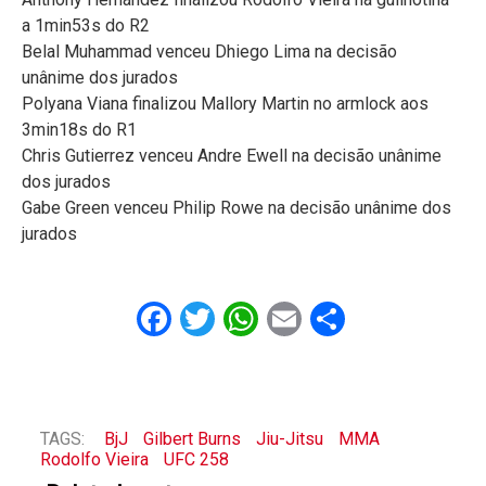
a 1min53s do R2
Belal Muhammad venceu Dhiego Lima na decisão
unânime dos jurados
Polyana Viana finalizou Mallory Martin no armlock aos
3min18s do R1
Chris Gutierrez venceu Andre Ewell na decisão unânime
dos jurados
Gabe Green venceu Philip Rowe na decisão unânime dos
jurados
Facebook
Twitter
WhatsApp
Email
Share
TAGS:
BjJ
Gilbert Burns
Jiu-Jitsu
MMA
Rodolfo Vieira
UFC 258