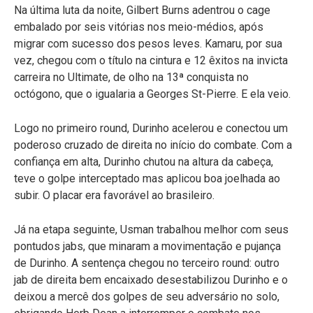
Na última luta da noite, Gilbert Burns adentrou o cage
embalado por seis vitórias nos meio-médios, após
migrar com sucesso dos pesos leves. Kamaru, por sua
vez, chegou com o título na cintura e 12 êxitos na invicta
carreira no Ultimate, de olho na 13ª conquista no
octógono, que o igualaria a Georges St-Pierre. E ela veio.
Logo no primeiro round, Durinho acelerou e conectou um
poderoso cruzado de direita no início do combate. Com a
confiança em alta, Durinho chutou na altura da cabeça,
teve o golpe interceptado mas aplicou boa joelhada ao
subir. O placar era favorável ao brasileiro.
Já na etapa seguinte, Usman trabalhou melhor com seus
pontudos jabs, que minaram a movimentação e pujança
de Durinho. A sentença chegou no terceiro round: outro
jab de direita bem encaixado desestabilizou Durinho e o
deixou a mercê dos golpes de seu adversário no solo,