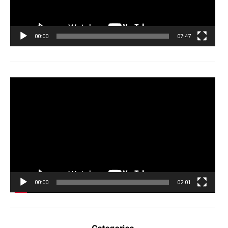
00:00
07:47
Tocador
de
vídeo
00:00
02:01