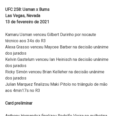
UFC 258: Usman x Burns
Las Vegas, Nevada
13 de fevereiro de 2021
Kamaru Usman venceu Gilbert Durinho por nocaute
técnico aos 34s do R3
Alexa Grasso venceu Maycee Barber na decisão unânime
dos jurados
Kelvin Gastelum venceu Ian Heinisch na decisão unânime
dos jurados
Ricky Simón venceu Brian Kelleher na decisão unânime
dos jurados
Julian Marquez finalizou Maki Pitolo no triângulo de mão
aos 4min17s no R3
Card preliminar
Anthony Hernandez finalizou Rodolfo Vieira na guilhotina