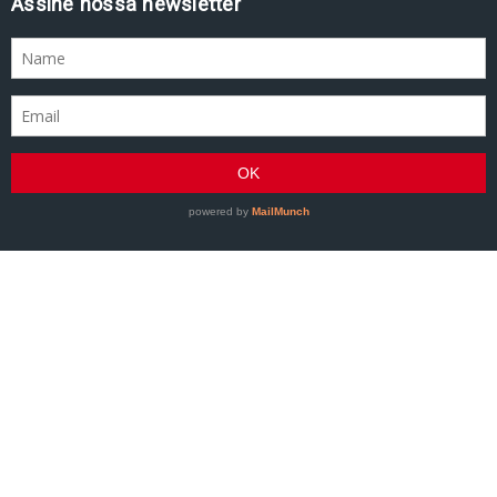
Assine nossa newsletter
GRACIEMAG - Uma revista a serviço do Jiu-Jitsu
©2007–Presente GRACIEMAG. Todos os direitos
reservados.