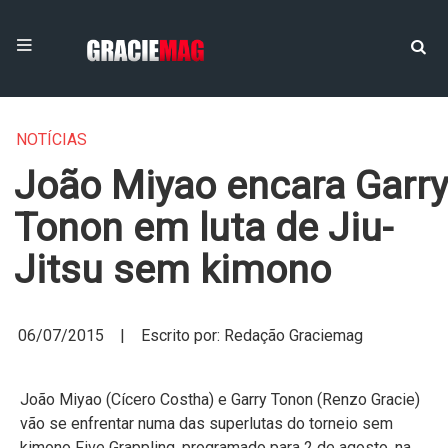
NOTÍCIAS
João Miyao encara Garry
Tonon em luta de Jiu-
Jitsu sem kimono
06/07/2015 | Escrito por: Redação Graciemag
João Miyao (Cícero Costha) e Garry Tonon (Renzo Gracie)
vão se enfrentar numa das superlutas do torneio sem
kimono Five Grappling, programado para 2 de agosto, na