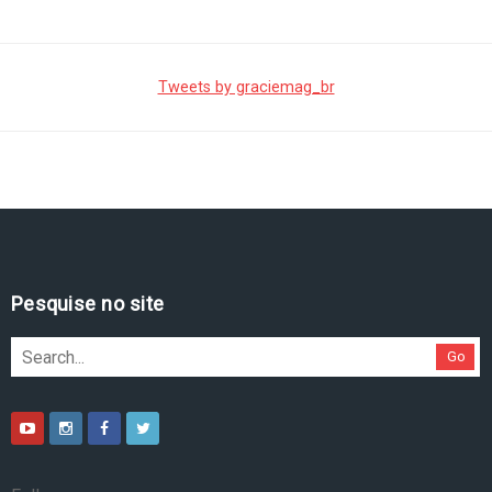
Tweets by graciemag_br
Pesquise no site
Go