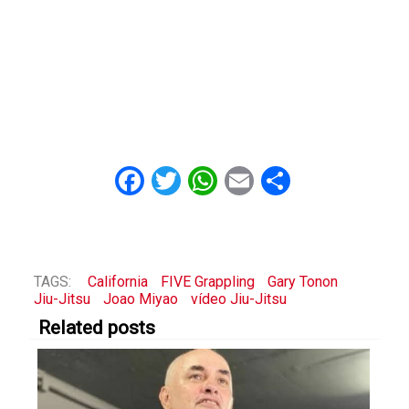
Facebook
Twitter
WhatsApp
Email
Share
TAGS:
California
FIVE Grappling
Gary Tonon
Jiu-Jitsu
Joao Miyao
vídeo Jiu-Jitsu
Related posts