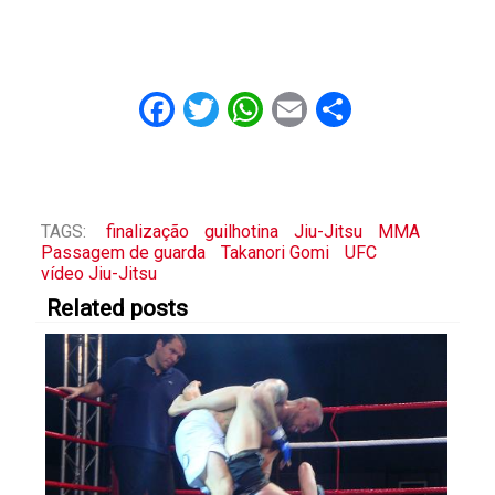
Facebook
Twitter
WhatsApp
Email
Share
TAGS:
finalização
guilhotina
Jiu-Jitsu
MMA
Passagem de guarda
Takanori Gomi
UFC
vídeo Jiu-Jitsu
Related posts