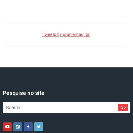
Tweets by graciemag_br
Pesquise no site
Go