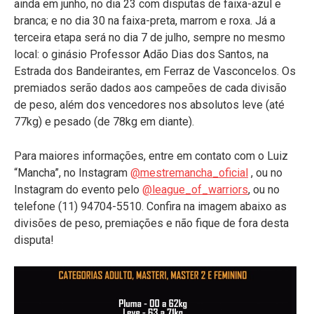
ainda em junho, no dia 23 com disputas de faixa-azul e
branca; e no dia 30 na faixa-preta, marrom e roxa. Já a
terceira etapa será no dia 7 de julho, sempre no mesmo
local: o ginásio Professor Adão Dias dos Santos, na
Estrada dos Bandeirantes, em Ferraz de Vasconcelos. Os
premiados serão dados aos campeões de cada divisão
de peso, além dos vencedores nos absolutos leve (até
77kg) e pesado (de 78kg em diante).
Para maiores informações, entre em contato com o Luiz
“Mancha”, no Instagram
@mestremancha_oficial
, ou no
Instagram do evento pelo
@league_of_warriors
, ou no
telefone (11) 94704-5510. Confira na imagem abaixo as
divisões de peso, premiações e não fique de fora desta
disputa!