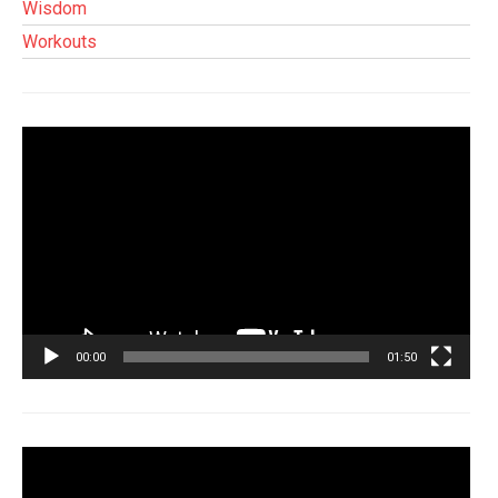
Wisdom
Workouts
Tocador
de
vídeo
00:00
01:50
Tocador
de