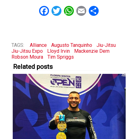
Facebook
Twitter
WhatsApp
Email
Share
TAGS:
Alliance
Augusto Tanquinho
Jiu-Jitsu
Jiu-Jitsu Expo
Lloyd Irvin
Mackenzie Dern
Robson Moura
Tim Spriggs
Related posts