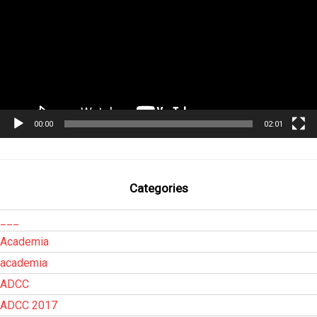
00:00
02:01
Categories
___
Academia
academia
ADCC
ADCC 2017