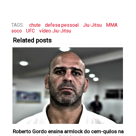
TAGS:
chute
defesa pessoal
Jiu-Jitsu
MMA
soco
UFC
vídeo Jiu-Jitsu
Related posts
Roberto Gordo ensina armlock do cem-quilos na