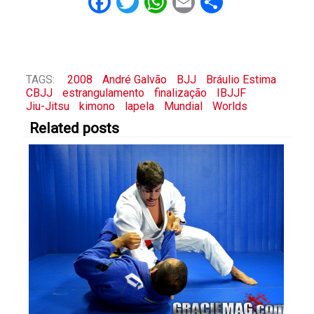
Facebook
Twitter
WhatsApp
Email
Share
TAGS:
2008
André Galvão
BJJ
Bráulio Estima
CBJJ
estrangulamento
finalização
IBJJF
Jiu-Jitsu
kimono
lapela
Mundial
Worlds
Related posts