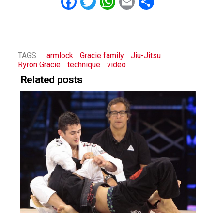
Facebook
Twitter
WhatsApp
Email
Share
TAGS:
armlock
Gracie family
Jiu-Jitsu
Ryron Gracie
technique
video
Related posts