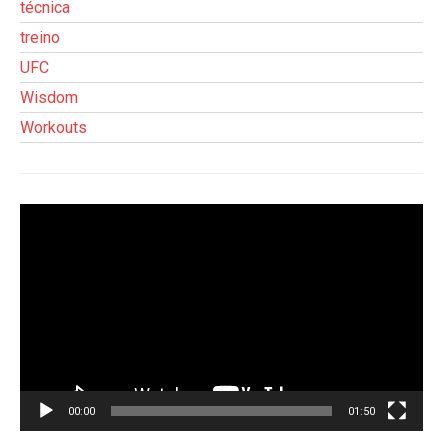
técnica
treino
UFC
Wisdom
Workouts
Tocador
de
vídeo
00:00
01:50