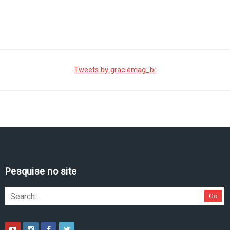
Tweets by graciemag_br
Pesquise no site
Go