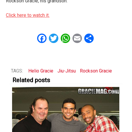
Rockson Gracie, his grandson.
Click here to watch it.
Facebook
Twitter
WhatsApp
Email
Share
TAGS:
Helio Gracie
Jiu-Jitsu
Rockson Gracie
Related posts