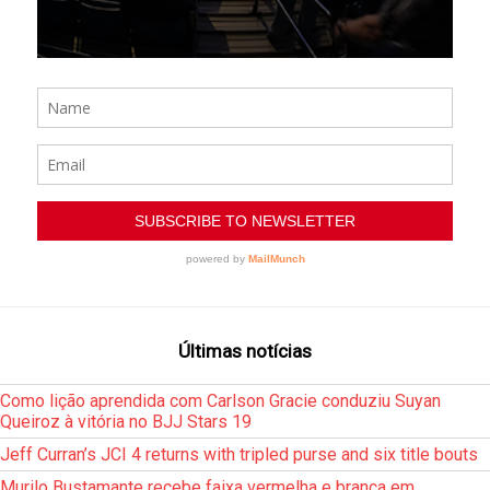
Últimas notícias
Como lição aprendida com Carlson Gracie conduziu Suyan
Queiroz à vitória no BJJ Stars 19
Jeff Curran’s JCI 4 returns with tripled purse and six title bouts
Murilo Bustamante recebe faixa vermelha e branca em