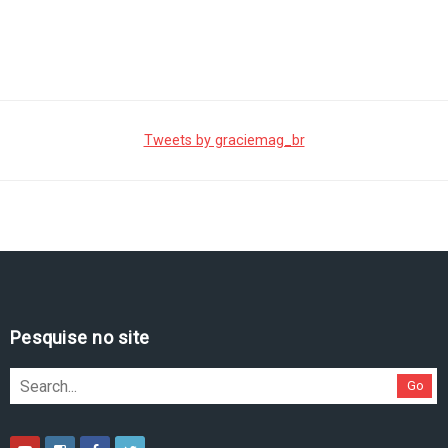
Tweets by graciemag_br
Pesquise no site
Go