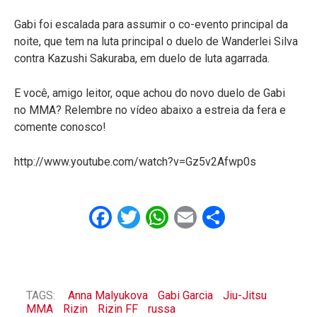
Gabi foi escalada para assumir o co-evento principal da
noite, que tem na luta principal o duelo de Wanderlei Silva
contra Kazushi Sakuraba, em duelo de luta agarrada.
E você, amigo leitor, oque achou do novo duelo de Gabi
no MMA? Relembre no vídeo abaixo a estreia da fera e
comente conosco!
http://www.youtube.com/watch?v=Gz5v2Afwp0s
Facebook
Twitter
WhatsApp
Email
Share
TAGS:
Anna Malyukova
Gabi Garcia
Jiu-Jitsu
MMA
Rizin
Rizin FF
russa