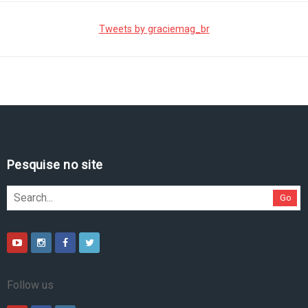
Tweets by graciemag_br
Pesquise no site
Go
Follow us