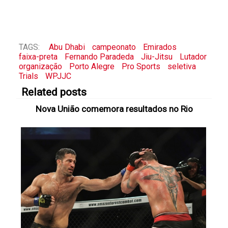
TAGS:
Abu Dhabi
campeonato
Emirados
faixa-preta
Fernando Paradeda
Jiu-Jitsu
Lutador
organização
Porto Alegre
Pro Sports
seletiva
Trials
WPJJC
Related posts
Nova União comemora resultados no Rio