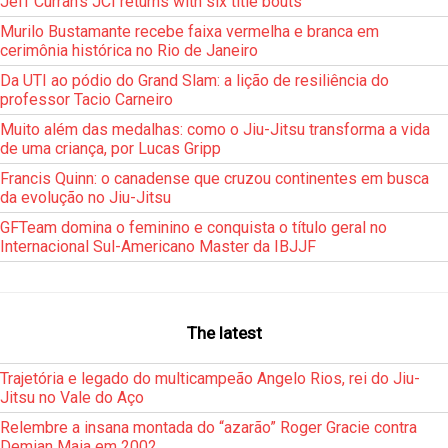
Jeff Curran’s JCI returns with six title bouts
Murilo Bustamante recebe faixa vermelha e branca em
cerimônia histórica no Rio de Janeiro
Da UTI ao pódio do Grand Slam: a lição de resiliência do
professor Tacio Carneiro
Muito além das medalhas: como o Jiu-Jitsu transforma a vida
de uma criança, por Lucas Gripp
Francis Quinn: o canadense que cruzou continentes em busca
da evolução no Jiu-Jitsu
GFTeam domina o feminino e conquista o título geral no
Internacional Sul-Americano Master da IBJJF
The latest
Trajetória e legado do multicampeão Angelo Rios, rei do Jiu-
Jitsu no Vale do Aço
Relembre a insana montada do “azarão” Roger Gracie contra
Demian Maia em 2002