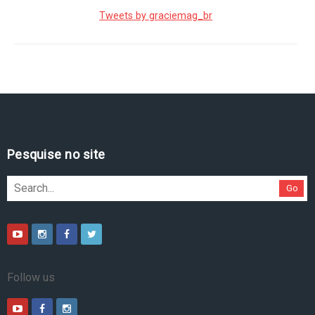
Tweets by graciemag_br
Pesquise no site
Go
Follow us