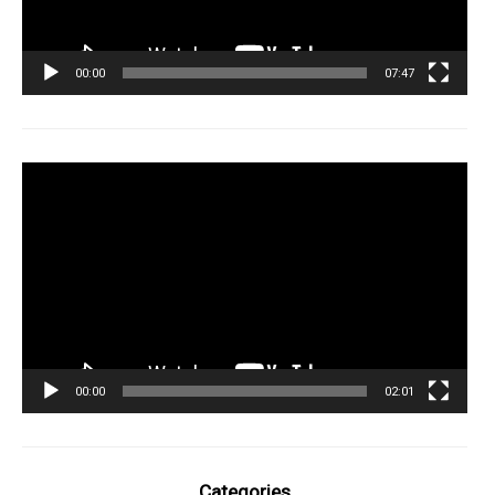
00:00
07:47
Tocador
de
vídeo
00:00
02:01
Categories