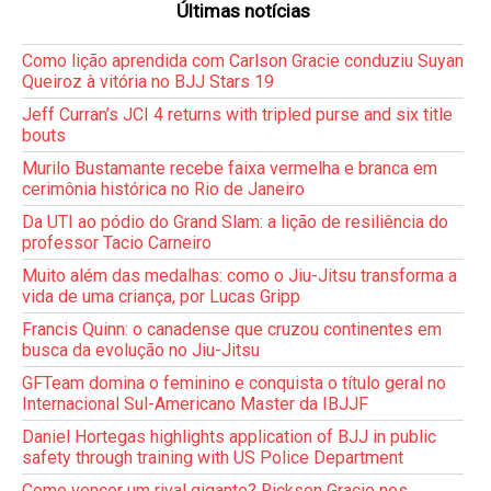
Últimas notícias
Como lição aprendida com Carlson Gracie conduziu Suyan
Queiroz à vitória no BJJ Stars 19
Jeff Curran’s JCI 4 returns with tripled purse and six title
bouts
Murilo Bustamante recebe faixa vermelha e branca em
cerimônia histórica no Rio de Janeiro
Da UTI ao pódio do Grand Slam: a lição de resiliência do
professor Tacio Carneiro
Muito além das medalhas: como o Jiu-Jitsu transforma a
vida de uma criança, por Lucas Gripp
Francis Quinn: o canadense que cruzou continentes em
busca da evolução no Jiu-Jitsu
GFTeam domina o feminino e conquista o título geral no
Internacional Sul-Americano Master da IBJJF
Daniel Hortegas highlights application of BJJ in public
safety through training with US Police Department
Como vencer um rival gigante? Rickson Gracie nos