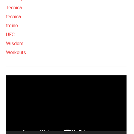
Técnica
técnica
treino
UFC
Wisdom
Workouts
Tocador
de
vídeo