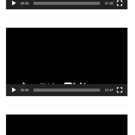
00:00
01:50
Tocador
de
vídeo
00:00
07:47
Tocador
de
vídeo