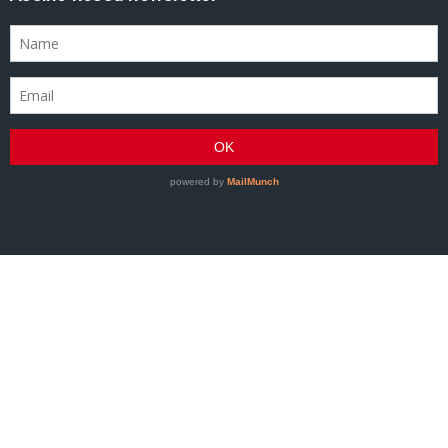
GRACIEMAG - Uma revista a serviço do Jiu-Jitsu
©2007–Presente GRACIEMAG. Todos os direitos
reservados.
Hospedagem WordPress - Xdevs