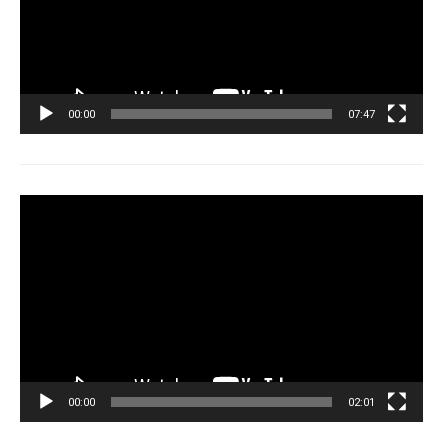
00:00
07:47
Tocador
de
vídeo
00:00
02:01