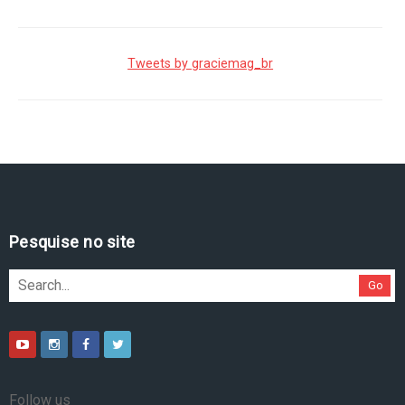
Tweets by graciemag_br
Pesquise no site
Go
Follow us