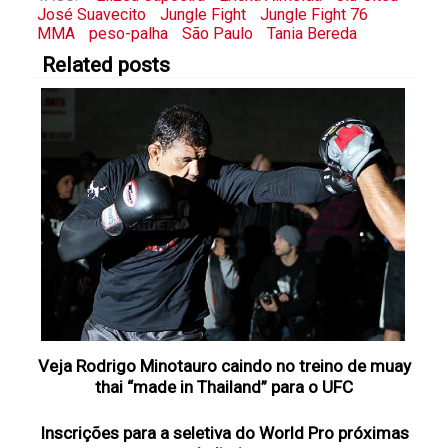
José Suavecito
Jungle Fight
Jungle Fight 76
MMA
peso-palha
São Paulo
Tania Bereda
Related posts
Veja Rodrigo Minotauro caindo no treino de muay
thai “made in Thailand” para o UFC
Inscrições para a seletiva do World Pro próximas