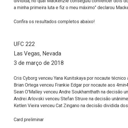
dividida, no qual Mackenzie conseguiu convencer dois do
a minha primeira luta e fiz o meu máximo” declarou Macke
Confira os resultados completos abaixo!
UFC 222
Las Vegas, Nevada
3 de março de 2018
Cris Cyborg venceu Yana Kunitskaya por nocaute técnico
Brian Ortega venceu Frankie Edgar por nocaute aos 4min
Sean O’Malley venceu Andre Soukhamthath na decisão u
Andrei Arlovski venceu Stefan Struve na decisão unânime
Ketlen Vieira venceu Cat Zingano na decisão dividida dos
Card preliminar