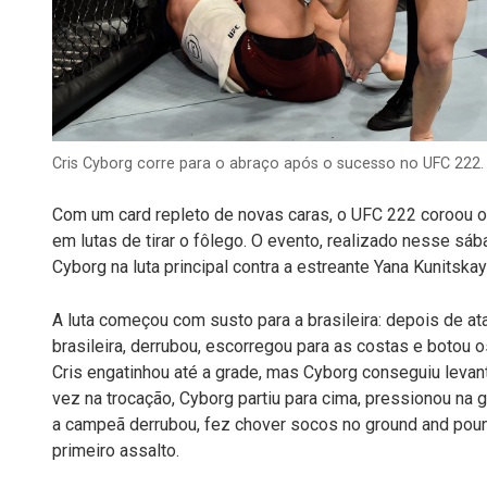
Cris Cyborg corre para o abraço após o sucesso no UFC 222. 
Com um card repleto de novas caras, o UFC 222 coroou 
em lutas de tirar o fôlego. O evento, realizado nesse sá
Cyborg na luta principal contra a estreante Yana Kunitska
A luta começou com susto para a brasileira: depois de a
brasileira, derrubou, escorregou para as costas e botou 
Cris engatinhou até a grade, mas Cyborg conseguiu levan
vez na trocação, Cyborg partiu para cima, pressionou na 
a campeã derrubou, fez chover socos no ground and poun
primeiro assalto.