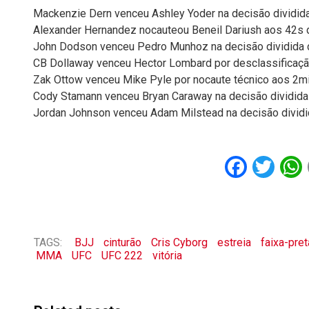
Mackenzie Dern venceu Ashley Yoder na decisão dividid
Alexander Hernandez nocauteou Beneil Dariush aos 42s 
John Dodson venceu Pedro Munhoz na decisão dividida 
CB Dollaway venceu Hector Lombard por desclassificaç
Zak Ottow venceu Mike Pyle por nocaute técnico aos 2m
Cody Stamann venceu Bryan Caraway na decisão dividida
Jordan Johnson venceu Adam Milstead na decisão dividi
Faceb
Twi
TAGS:
BJJ
cinturão
Cris Cyborg
estreia
faixa-pret
MMA
UFC
UFC 222
vitória