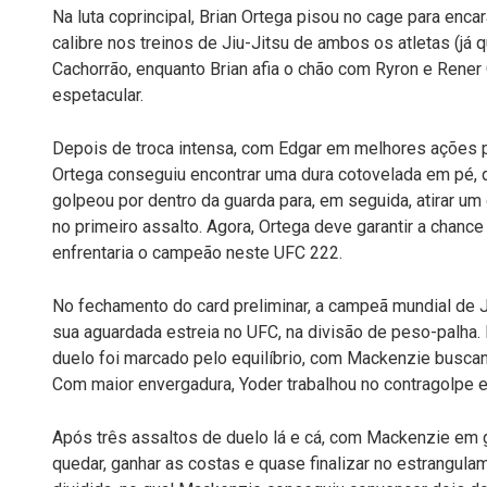
Na luta coprincipal, Brian Ortega pisou no cage para en
calibre nos treinos de Jiu-Jitsu de ambos os atletas (já 
Cachorrão, enquanto Brian afia o chão com Ryron e Rener G
espetacular.
Depois de troca intensa, com Edgar em melhores ações po
Ortega conseguiu encontrar uma dura cotovelada em pé, q
golpeou por dentro da guarda para, em seguida, atirar um 
no primeiro assalto. Agora, Ortega deve garantir a chanc
enfrentaria o campeão neste UFC 222.
No fechamento do card preliminar, a campeã mundial de
sua aguardada estreia no UFC, na divisão de peso-palha.
duelo foi marcado pelo equilíbrio, com Mackenzie busc
Com maior envergadura, Yoder trabalhou no contragolpe e
Após três assaltos de duelo lá e cá, com Mackenzie em 
quedar, ganhar as costas e quase finalizar no estrangula