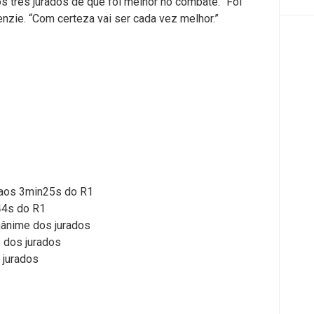
s três jurados de que foi melhor no combate. “Foi
nzie. “Com certeza vai ser cada vez melhor.”
 aos 3min25s do R1
44s do R1
nânime dos jurados
 dos jurados
 jurados