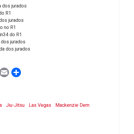
a dos jurados
do R1
dos jurados
ão no R1
in34 do R1
 dos jurados
da dos jurados
ook
tter
WhatsApp
Email
Share
a
Jiu-Jitsu
Las Vegas
Mackenzie Dern