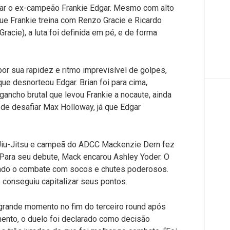
carar o ex-campeão Frankie Edgar. Mesmo com alto
que Frankie treina com Renzo Gracie e Ricardo
racie), a luta foi definida em pé, e de forma
r sua rapidez e ritmo imprevisível de golpes,
ue desnorteou Edgar. Brian foi para cima,
gancho brutal que levou Frankie a nocaute, ainda
e de desafiar Max Holloway, já que Edgar
 Jiu-Jitsu e campeã do ADCC Mackenzie Dern fez
 Para seu debute, Mack encarou Ashley Yoder. O
ando o combate com socos e chutes poderosos.
 conseguiu capitalizar seus pontos.
grande momento no fim do terceiro round após
mento, o duelo foi declarado como decisão