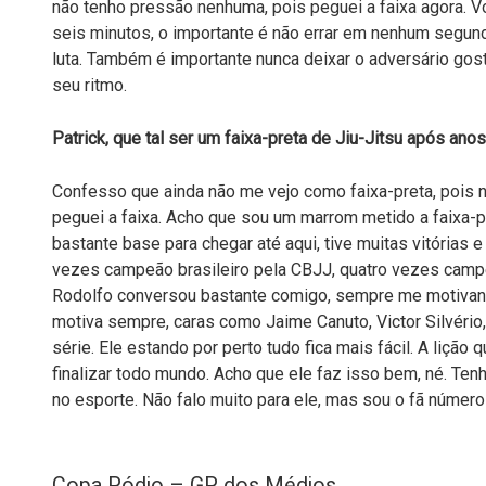
não tenho pressão nenhuma, pois peguei a faixa agora. Vo
seis minutos, o importante é não errar em nenhum segund
luta. Também é importante nunca deixar o adversário gos
seu ritmo.
Patrick, que tal ser um faixa-preta de Jiu-Jitsu após anos
Confesso que ainda não me vejo como faixa-preta, pois 
peguei a faixa. Acho que sou um marrom metido a faixa-pr
bastante base para chegar até aqui, tive muitas vitórias
vezes campeão brasileiro pela CBJJ, quatro vezes cam
Rodolfo conversou bastante comigo, sempre me motivan
motiva sempre, caras como Jaime Canuto, Victor Silvério,
série. Ele estando por perto tudo fica mais fácil. A lição 
finalizar todo mundo. Acho que ele faz isso bem, né. Ten
no esporte. Não falo muito para ele, mas sou o fã número
Copa Pódio – GP dos Médios