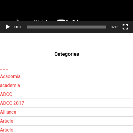
00:00
02:01
Categories
___
Academia
academia
ADCC
ADCC 2017
Alliance
Article
Article