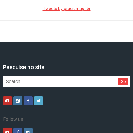
Tweets by graciemag_br
Pesquise no site
Go
Follow us