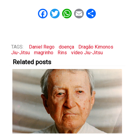
Facebook
Twitter
WhatsApp
Email
Share
TAGS:
Daniel Rego
doença
Dragão Kimonos
Jiu-Jitsu
magrinho
Rins
vídeo Jiu-Jitsu
Related posts