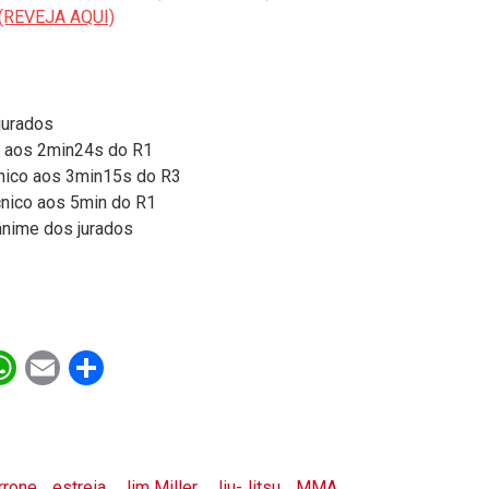
(REVEJA AQUI)
jurados
o aos 2min24s do R1
cnico aos 3min15s do R3
nico aos 5min do R1
ânime dos jurados
ebook
witter
WhatsApp
Email
Share
rrone
estreia
Jim Miller
Jiu-Jitsu
MMA