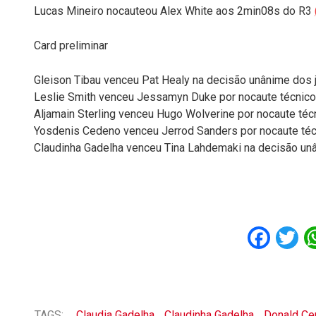
Lucas Mineiro nocauteou Alex White aos 2min08s do R3
Card preliminar
Gleison Tibau venceu Pat Healy na decisão unânime dos 
Leslie Smith venceu Jessamyn Duke por nocaute técnic
Aljamain Sterling venceu Hugo Wolverine por nocaute té
Yosdenis Cedeno venceu Jerrod Sanders por nocaute téc
Claudinha Gadelha venceu Tina Lahdemaki na decisão un
Fac
T
TAGS:
Claudia Gadelha
Claudinha Gadelha
Donald Ce