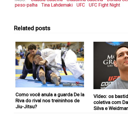
peso-palha
Tina Lahdemaki
UFC
UFC Fight Night
Related posts
Como você anula a guarda De la
Vídeo: os basti
Riva do rival nos treininhos de
coletiva com D
Jiu-Jitsu?
Silva e Weidman