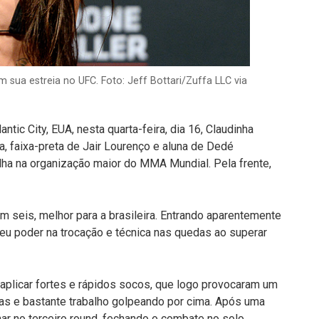
 sua estreia no UFC. Foto: Jeff Bottari/Zuffa LLC via
tic City, EUA, nesta quarta-feira, dia 16, Claudinha
ra, faixa-preta de Jair Lourenço e aluna de Dedé
lha na organização maior do MMA Mundial. Pela frente,
m seis, melhor para a brasileira. Entrando aparentemente
seu poder na trocação e técnica nas quedas ao superar
 aplicar fortes e rápidos socos, que logo provocaram um
as e bastante trabalho golpeando por cima. Após uma
ar no terceiro round, fechando o combate no solo,