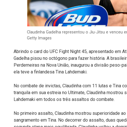
Claudinha Gadelha representou o Jiu-Jitsu e venceu em
Getty Images
Abrindo o card do UFC Fight Night 45, apresentado em Atlan
Gadelha pisou no octógono para fazer história. A brasilei
Perderneiras na Nova União, inaugurou a divisão peso-pa
ela teve a finlandesa Tina Lahdemaki.
No combate de invictas, Claudinha com 11 lutas e Tina co
tranquila em sua estreia no Ultimate, Claudinha mostrou 
Lahdemaki em todos os três assaltos do combate.
No primeiro assalto, Claudinha mostrou superioridade ao
sangramento em Tina. No decorrer do assalto, duas qued
segunda etapa mais equilibrada, Claudinha voltou a domin