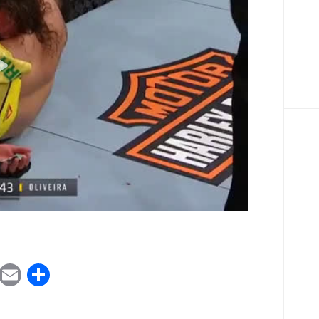
ook
tter
WhatsApp
Email
Share