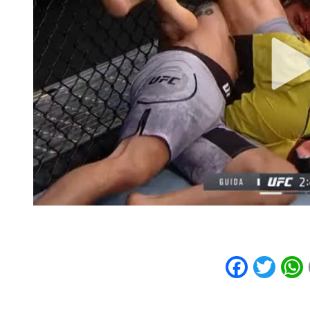
Faceb
Twi