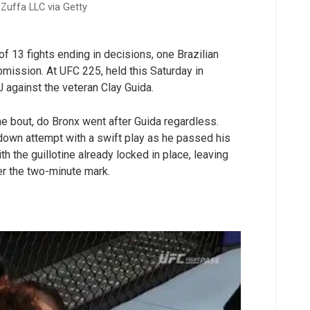
 Zuffa LLC via Getty
 of 13 fights ending in decisions, one Brazilian
mission. At UFC 225, held this Saturday in
 against the veteran Clay Guida.
he bout, do Bronx went after Guida regardless.
edown attempt with a swift play as he passed his
 the guillotine already locked in place, leaving
er the two-minute mark.