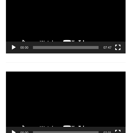
00:00
07:47
Tocador
de
vídeo
00:00
02:01