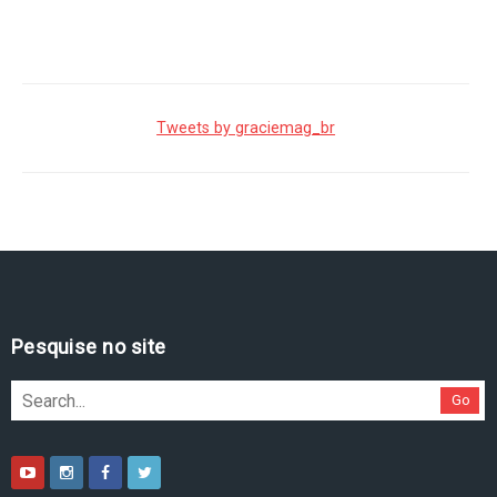
Tweets by graciemag_br
Pesquise no site
Go