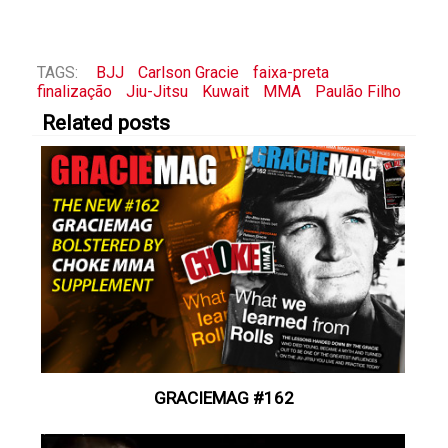
TAGS:
BJJ
Carlson Gracie
faixa-preta
finalização
Jiu-Jitsu
Kuwait
MMA
Paulão Filho
Related posts
GRACIEMAG #162