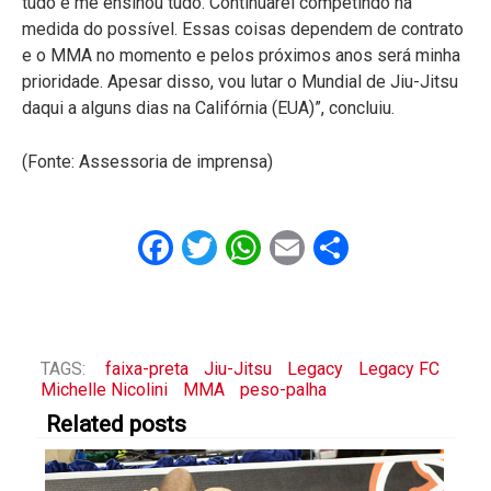
tudo e me ensinou tudo. Continuarei competindo na
medida do possível. Essas coisas dependem de contrato
e o MMA no momento e pelos próximos anos será minha
prioridade. Apesar disso, vou lutar o Mundial de Jiu-Jitsu
daqui a alguns dias na Califórnia (EUA)”, concluiu.
(Fonte: Assessoria de imprensa)
Facebook
Twitter
WhatsApp
Email
Share
TAGS:
faixa-preta
Jiu-Jitsu
Legacy
Legacy FC
Michelle Nicolini
MMA
peso-palha
Related posts