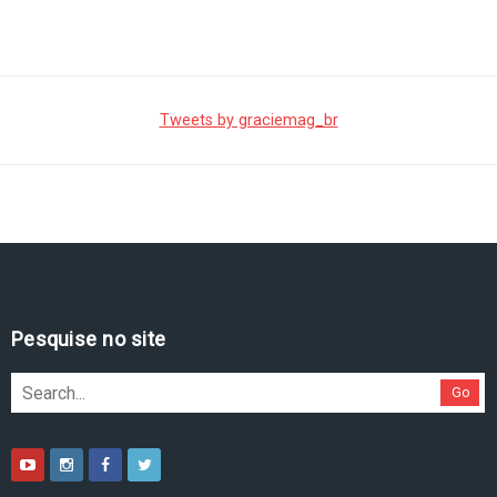
Tweets by graciemag_br
Pesquise no site
Go