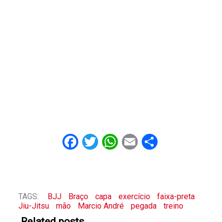
Facebook
Twitter
WhatsApp
Email
Share
TAGS:
BJJ
Braço
capa
exercício
faixa-preta
Jiu-Jitsu
mão
Marcio André
pegada
treino
Related posts