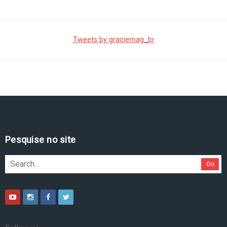
Tweets by graciemag_br
Pesquise no site
Go