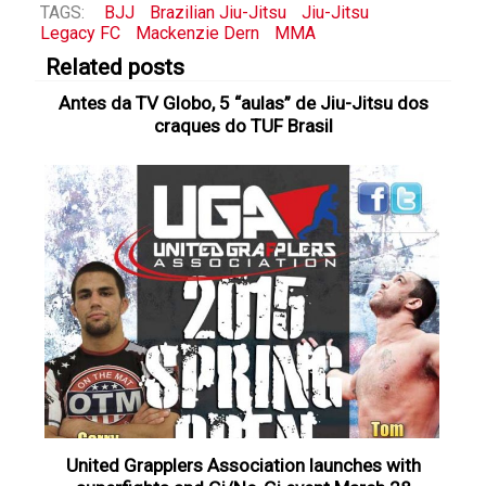
TAGS:
BJJ
Brazilian Jiu-Jitsu
Jiu-Jitsu
Legacy FC
Mackenzie Dern
MMA
Related posts
Antes da TV Globo, 5 “aulas” de Jiu-Jitsu dos
craques do TUF Brasil
United Grapplers Association launches with