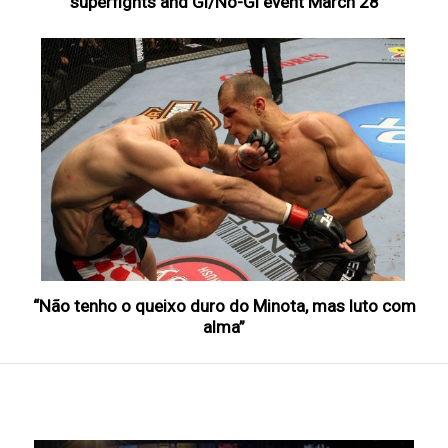
superfights and Gi/No-Gi event March 28
“Não tenho o queixo duro do Minota, mas luto com
alma”