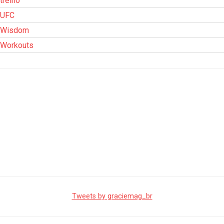
treino
UFC
Wisdom
Workouts
Tweets by graciemag_br