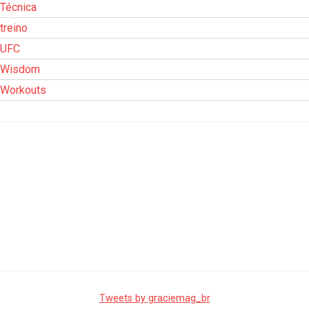
Técnica
treino
UFC
Wisdom
Workouts
Tweets by graciemag_br