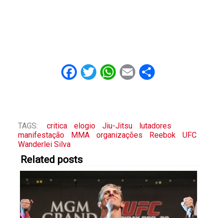
Facebook
Twitter
WhatsApp
Email
Share
TAGS:
critica
elogio
Jiu-Jitsu
lutadores
manifestação
MMA
organizações
Reebok
UFC
Wanderlei Silva
Related posts