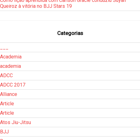
Como lição aprendida com Carlson Gracie conduziu Suyan
Queiroz à vitória no BJJ Stars 19
Categorias
___
Academia
academia
ADCC
ADCC 2017
Alliance
Article
Article
Atos Jiu-Jitsu
BJJ