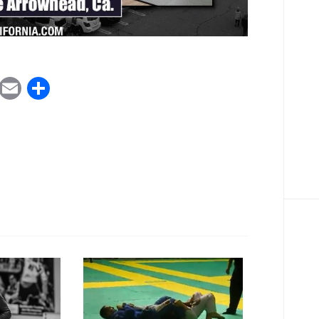
ook
tter
WhatsApp
Email
Share