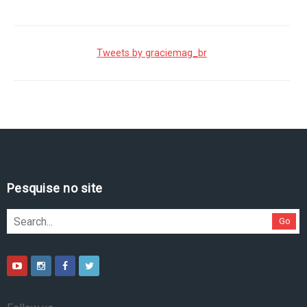
Tweets by graciemag_br
Pesquise no site
Go