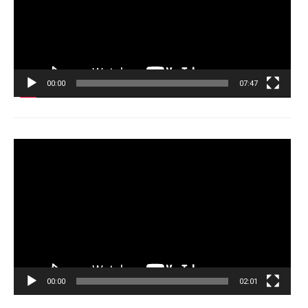
00:00
07:47
Tocador
de
vídeo
00:00
02:01