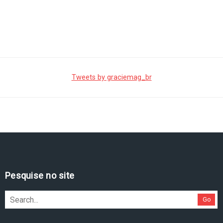
Tweets by graciemag_br
Pesquise no site
Go