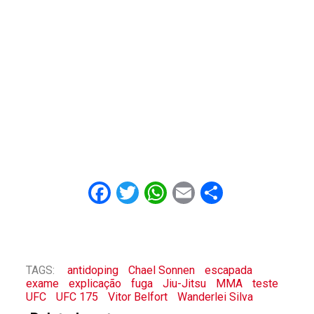
Facebook
Twitter
WhatsApp
Email
Share
TAGS:
antidoping
Chael Sonnen
escapada
exame
explicação
fuga
Jiu-Jitsu
MMA
teste
UFC
UFC 175
Vitor Belfort
Wanderlei Silva