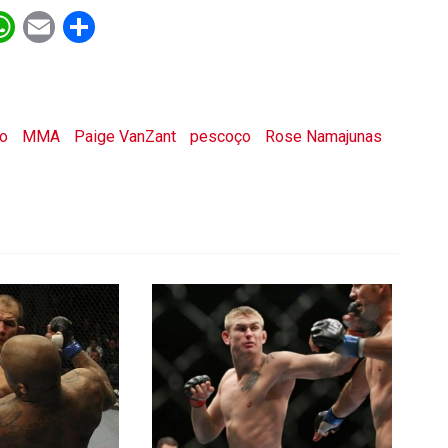
ebook
witter
WhatsApp
Email
Share
ão
MMA
Paige VanZant
pescoço
Rose Namajunas