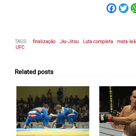
Fac
T
TAGS:
finalização
Jiu-Jitsu
Luta completa
mata-le
UFC
Related posts