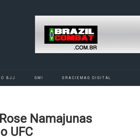
DO BJJ
GMI
GRACIEMAG DIGITAL
e Rose Namajunas
no UFC