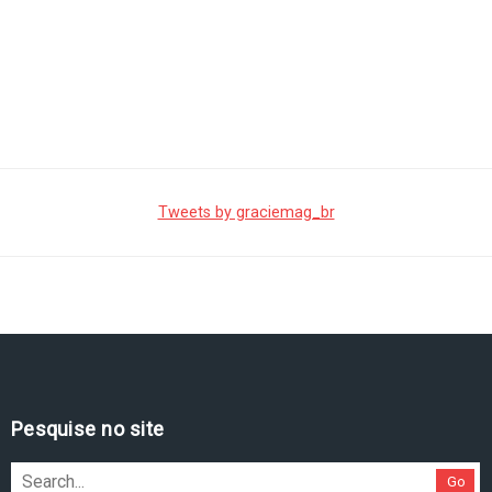
Tweets by graciemag_br
Pesquise no site
Go