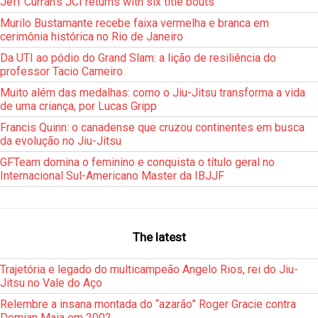
Jeff Curran’s JCI returns with six title bouts
Murilo Bustamante recebe faixa vermelha e branca em
cerimônia histórica no Rio de Janeiro
Da UTI ao pódio do Grand Slam: a lição de resiliência do
professor Tacio Carneiro
Muito além das medalhas: como o Jiu-Jitsu transforma a vida
de uma criança, por Lucas Gripp
Francis Quinn: o canadense que cruzou continentes em busca
da evolução no Jiu-Jitsu
GFTeam domina o feminino e conquista o título geral no
Internacional Sul-Americano Master da IBJJF
The latest
Trajetória e legado do multicampeão Angelo Rios, rei do Jiu-
Jitsu no Vale do Aço
Relembre a insana montada do “azarão” Roger Gracie contra
Demian Maia em 2002