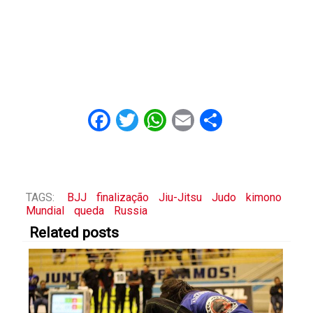
Facebook
Twitter
WhatsApp
Email
Share
TAGS:
BJJ
finalização
Jiu-Jitsu
Judo
kimono
Mundial
queda
Russia
Related posts