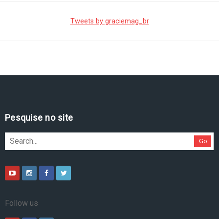
Tweets by graciemag_br
Pesquise no site
Go
Follow us