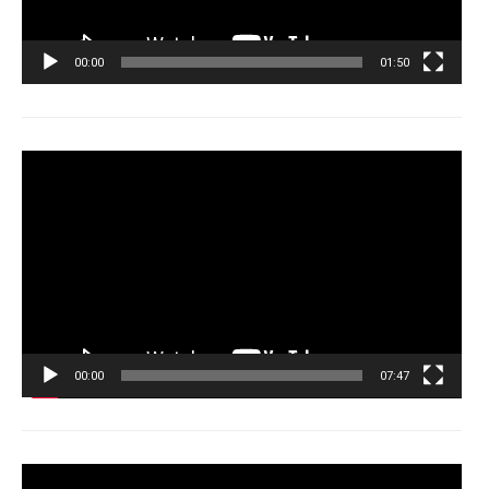
00:00
01:50
Tocador
de
vídeo
00:00
07:47
Tocador