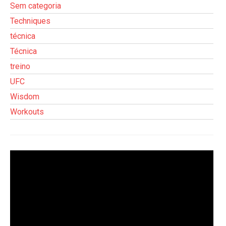
Sem categoria
Techniques
técnica
Técnica
treino
UFC
Wisdom
Workouts
Tocador
de
vídeo