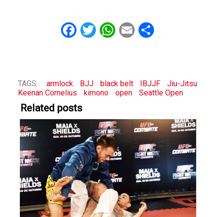
Facebook
Twitter
WhatsApp
Email
Share
TAGS:
armlock
BJJ
black belt
IBJJF
Jiu-Jitsu
Keenan Cornelius
kimono
open
Seattle Open
Related posts