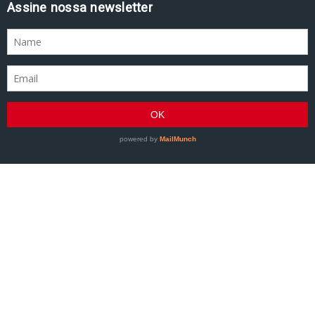
Assine nossa newsletter
GRACIEMAG - Uma revista a serviço do Jiu-Jitsu
©2007–Presente GRACIEMAG. Todos os direitos
reservados.