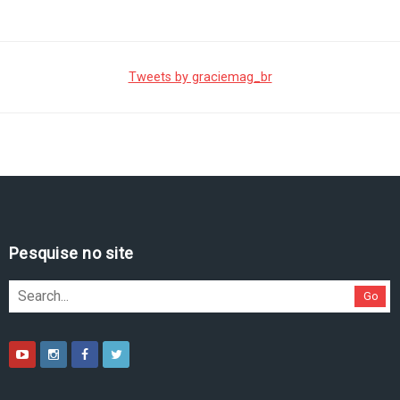
Tweets by graciemag_br
Pesquise no site
Go