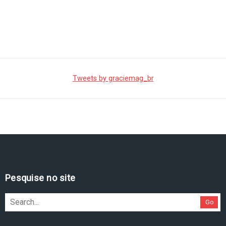
Tweets by graciemag_br
Pesquise no site
Go