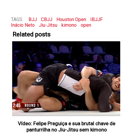
TAGS:
BJJ
CBJJ
Houston Open
IBJJF
Inácio Neto
Jiu-Jitsu
kimono
open
Related posts
Vídeo: Felipe Preguiça e sua brutal chave de
panturrilha no Jiu-Jitsu sem kimono