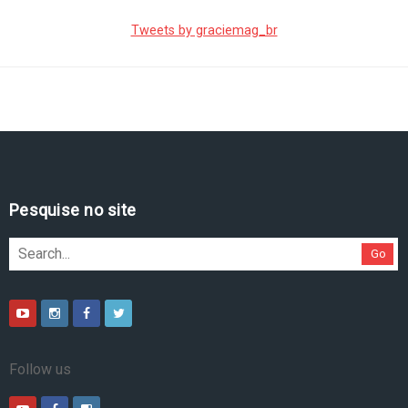
Tweets by graciemag_br
Pesquise no site
Go
Follow us