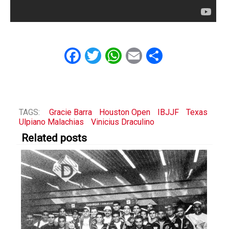
Facebook
Twitter
WhatsApp
Email
Share
TAGS:
Gracie Barra
Houston Open
IBJJF
Texas
Ulpiano Malachias
Vinicius Draculino
Related posts