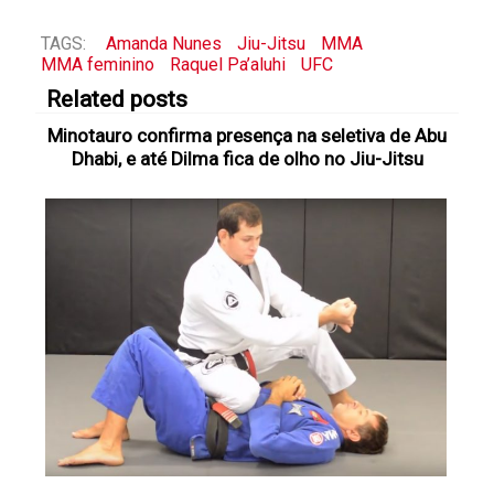
TAGS:
Amanda Nunes
Jiu-Jitsu
MMA
MMA feminino
Raquel Pa’aluhi
UFC
Related posts
Minotauro confirma presença na seletiva de Abu
Dhabi, e até Dilma fica de olho no Jiu-Jitsu