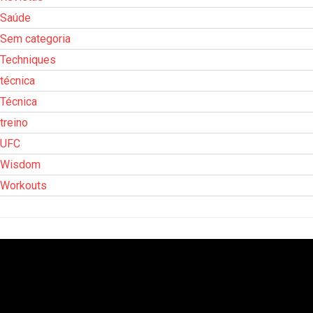
Saúde
Sem categoria
Techniques
técnica
Técnica
treino
UFC
Wisdom
Workouts
Tocador
de
vídeo